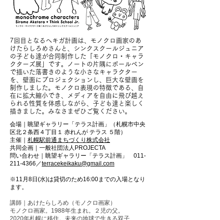
7回目となるヘキガ計画は、モノクロ画家のあ
けたらしろめさんと、シンクスクールジュニア
の子ども達が合同制作した「モノクロ・キャラ
クターズ展」です。ノートの片隅にボールペン
で描いた落書きのような小さなキャラクター
を、壁面にプロジェクションし、巨大な壁画を
制作しました。モノクロ表現の特徴である、自
在に拡大縮小でき、メディアを自由に飛び越え
られる性質を体感しながら、子ども達と楽しく
描きました。みなさまぜひご覧ください。
会場｜眺望ギャラリー「テラス計画」（札幌市中央
区北２条西４丁目１ 赤れんが テラス ５階）
主催｜
札幌駅前通まちづくり株式会社
共同企画｜一般社団法人PROJECTA
問い合わせ｜眺望ギャラリー「テラス計画」
011-
211-4366
／
terracekeikaku@gmail.com
※11月8日(水)は貸切のため16:00までの入場となり
ます。
講師｜あけたらしろめ（モノクロ画家）
モノクロ画家。1988年生まれ。２児の父。
2020年札幌に移住。未来の地球で生きる双子、