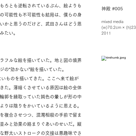
もろとも逆転されているぶん、絵よりも
神殿 #005
の可能性も不可能性も結局は、僕らの身
mixed media
いかと思うのだけど、武田さんはどう思
(w)70.2cm × (h)2
みたい。
2011
ラフルな絵を描いていた。地と図の境界
ジの“効かない”絵を描いていた。
でもないものを描いてきた。ここへ来て絵が
きた。薄暗くさせている原因は絵の全体
輪郭を縁取っていた鈍色の暈しが形の中
よりは陰りをかいているように思える。
を複合させつつ、混濁相殺の手前で留ま
並みと効果の絡まりぐあいのせいだ。縦
な野太いストロークの交接は悪趣味でさ