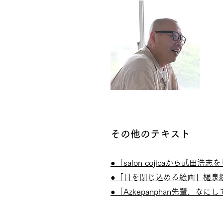
その他のテキスト
●「salon cojicaから武田
●「目を閉じ込める絵画」樋泉
●「Azkepanphan先輩、