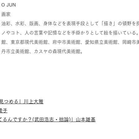
O JUN
画家
油彩、水彩、版画、身体などを表現手段として「描き」の領野を
ノやコト、人の言葉や記憶などを手掛かりとして絵を描いている
館、東京都現代美術館、府中市美術館、愛知県立美術館、岡崎市
丹市立美術館、カスヤの森現代美術館。
浩志を見つめる」川上大雅
綾子
なにしてるんですか？(武田浩志・拙論)」山本雄基