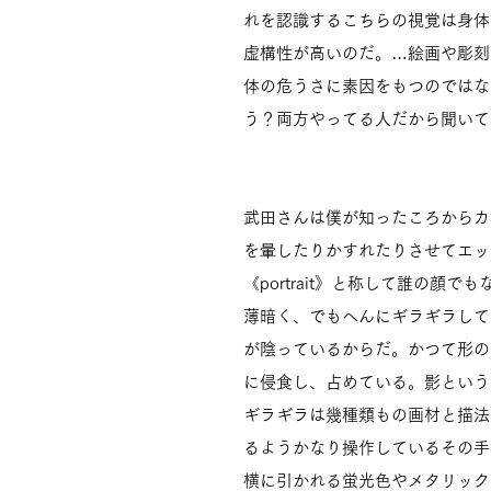
れを認識するこちらの視覚は身体
虚構性が高いのだ。…絵画や彫刻
体の危うさに素因をもつのではな
う？両方やってる人だから聞いて
武田さんは僕が知ったころからカ
を暈したりかすれたりさせてエッ
《portrait》と称して誰の顔
薄暗く、でもへんにギラギラして
が陰っているからだ。かつて形の
に侵食し、占めている。影という
ギラギラは幾種類もの画材と描法
るようかなり操作しているその手
横に引かれる蛍光色やメタリック