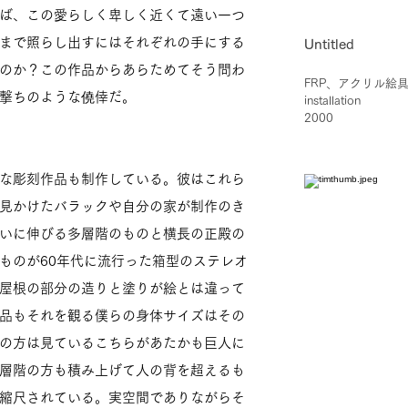
ば、この愛らしく卑しく近くて遠い一つ
まで照らし出すにはそれぞれの手にする
Untitled
のか？この作品からあらためてそう問わ
FRP、アクリル絵
撃ちのような僥倖だ。
installation
2000
な彫刻作品も制作している。彼はこれら
見かけたバラックや自分の家が制作のき
いに伸びる多層階のものと横長の正殿の
ものが60年代に流行った箱型のステレオ
屋根の部分の造りと塗りが絵とは違って
品もそれを観る僕らの身体サイズはその
の方は見ているこちらがあたかも巨人に
層階の方も積み上げて人の背を超えるも
縮尺されている。実空間でありながらそ